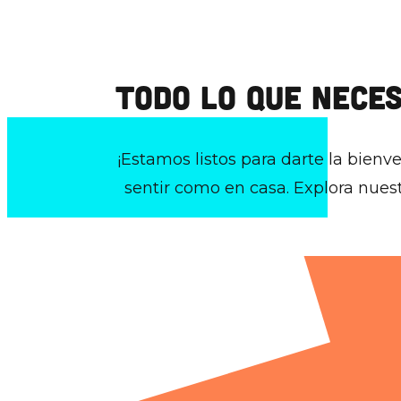
TODO LO QUE NECES
¡Estamos listos para darte la bienv
sentir como en casa. Explora nuest