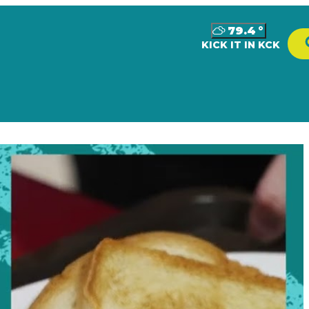
79.4
°
KICK IT IN KCK